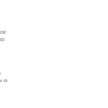
TINE
5011
n
ar de
t