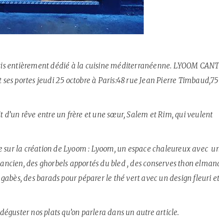
ris entièrement dédié à la cuisine méditerranéenne. LYOOM CAN
vert ses portes jeudi 25 octobre à Paris:48 rue Jean Pierre Timbaud,7
it d’un rêve entre un frère et une sœur, Salem et Rim, qui veulent
e sur la création de Lyoom : Lyoom, un espace chaleureux avec u
s ancien, des ghorbels apportés du bled , des conserves thon elman
abès, des barads pour péparer le thé vert avec un design fleuri e
 déguster nos plats qu’on parlera dans un autre article.